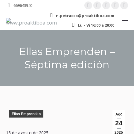
YouTube
Linkedin
Instagram
Facebo
X
669643940
page
page
page
page
pa
n.petracca@proaktiboa.com
opens
opens
opens
opens
ope
Lu – Vi 16:00 a 20:00
in
in
in
in
in
new
new
new
new
ne
window
window
window
windo
wi
Ellas Emprenden –
Séptima edición
You are here:
Ellas Emprenden
Ago
24
13 de agosto de 2025
2025