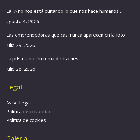
in
in
in
La IA no nos está quitando lo que nos hace humanos…
new
new
new
window
window
window
agosto 4, 2026
Las emprendedoras que casi nunca aparecen en la foto
julio 29, 2026
La prisa también toma decisiones
julio 28, 2026
Legal
Aviso Legal
Política de privacidad
Política de cookies
Galeria