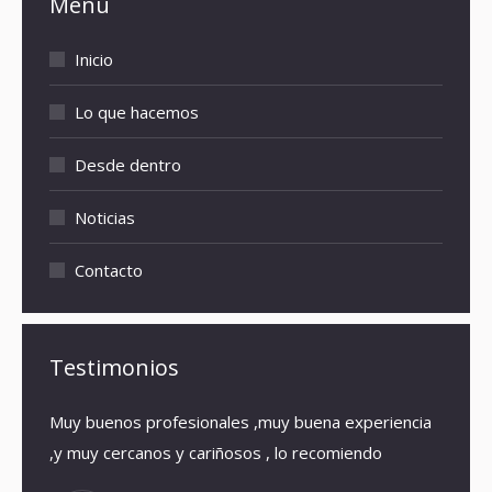
Menú
Inicio
Lo que hacemos
Desde dentro
Noticias
Contacto
Testimonios
Muy buenos profesionales ,muy buena experiencia
El loc
,y muy cercanos y cariñosos , lo recomiendo
que en
eso qu