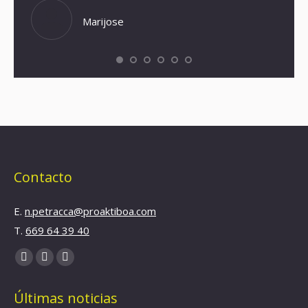
Volver
Marijose
Contacto
E.
n.petracca@proaktiboa.com
T.
669 64 39 40
Find us on:
YouTube
Linkedin
Instagram
page
page
page
Últimas noticias
opens
opens
opens