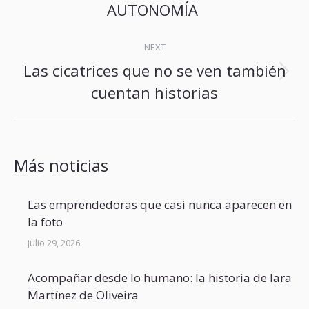
post:
AUTONOMÍA
NEXT
Las cicatrices que no se ven también
Next
cuentan historias
post:
Más noticias
Las emprendedoras que casi nunca aparecen en
la foto
julio 29, 2026
Acompañar desde lo humano: la historia de Iara
Martínez de Oliveira