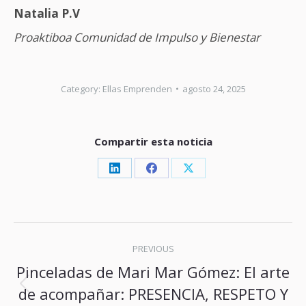
Natalia P.V
Proaktiboa Comunidad de Impulso y Bienestar
Category:
Ellas Emprenden
agosto 24, 2025
Compartir esta noticia
Share
Share
Share
on
on
on
LinkedIn
Facebook
X
Post
PREVIOUS
navigation
Pinceladas de Mari Mar Gómez: El arte
Previous
de acompañar: PRESENCIA, RESPETO Y