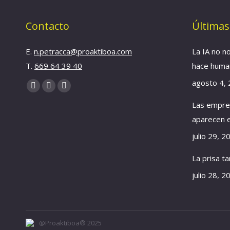
Contacto
Últimas
E.
n.petracca@proaktiboa.com
La IA no n
T.
669 64 39 40
hace hum
agosto 4,
Find us on:
YouTube
Linkedin
Instagram
Las empre
page
page
page
opens
opens
opens
aparecen e
in
in
in
julio 29, 2
new
new
new
La prisa t
window
window
window
julio 28, 2
@Proaktiboa® 2025