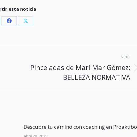
tir esta noticia
are
Share
Share
las,
Grandes profesionales del coaching!!
Maravilloso lugar y mar
on
on
servicio. Muy recomen
kedIn
Facebook
X
Veronica
 en
NEXT
Ane
te.
Pinceladas de Mari Mar Gómez:
Next
BELLEZA NORMATIVA
post:
nto!
Descubre tu camino con coaching en Proaktib
abril 29, 2025