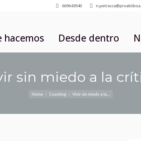
669643940
n.petracca@proaktiboa
cio
Lo que hacemos
Desde
e hacemos
Desde dentro
N
Contacto
vir sin miedo a la crít
You are here:
Home
Coaching
Vivir sin miedo a la…