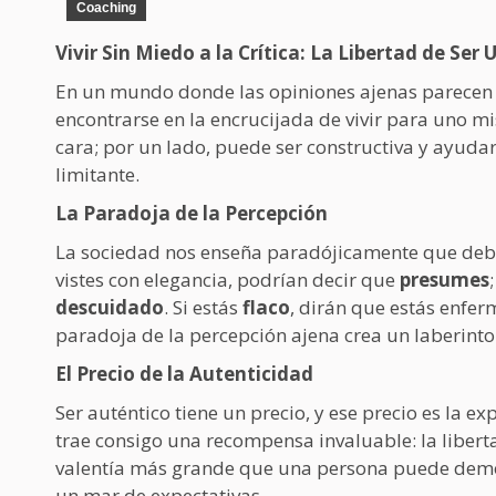
Coaching
Vivir Sin Miedo a la Crítica: La Libertad de Se
En un mundo donde las opiniones ajenas parecen 
encontrarse en la encrucijada de vivir para uno m
cara; por un lado, puede ser constructiva y ayudar
limitante.
La Paradoja de la Percepción
La sociedad nos enseña paradójicamente que debem
vistes con elegancia, podrían decir que
presumes
descuidado
. Si estás
flaco
, dirán que estás enferm
paradoja de la percepción ajena crea un laberinto 
El Precio de la Autenticidad
Ser auténtico tiene un precio, y ese precio es la e
trae consigo una recompensa invaluable: la libert
valentía más grande que una persona puede demost
un mar de expectativas.