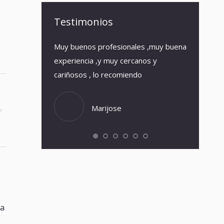
Testimonios
avilloso
Muy buenos profesionales ,muy buena
El local te
dable.
experiencia ,y muy cercanos y
rollo desd
cariñosos , lo recomiendo
Yolanda, u
estaba hec
recomendab
Marijose
oa