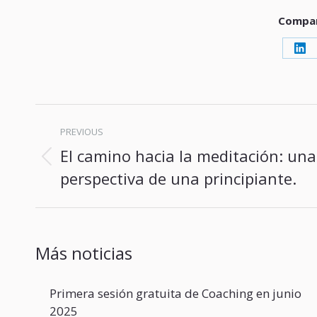
Compar
Sh
Proaktiboa son tres mujeres sencil
on
honradas y te atienden con
Lin
puntualidad.
Post
Su espacio es muy sobrio e inciden
PREVIOUS
navigation
lo que realmente importa al pacien
El camino hacia la meditación: una
Previous
Además son muy majas!.
perspectiva de una principiante.
post:
Os deseo mucho éxito y hasta pro
Unai
Más noticias
Primera sesión gratuita de Coaching en junio
2025