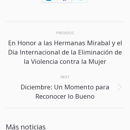
Share
Share
Share
on
on
on
LinkedIn
Facebook
X
Post
PREVIOUS
navigation
En Honor a las Hermanas Mirabal y el
Previous
Día Internacional de la Eliminación de
post:
la Violencia contra la Mujer
NEXT
Diciembre: Un Momento para
Next
Reconocer lo Bueno
post:
Más noticias