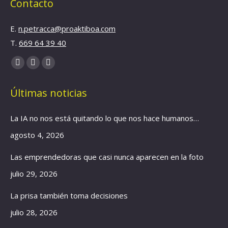
Contacto
E.
n.petracca@proaktiboa.com
T.
669 64 39 40
Find us on:
YouTube
Linkedin
Instagram
page
page
page
Últimas noticias
opens
opens
opens
in
in
in
La IA no nos está quitando lo que nos hace humanos…
new
new
new
window
window
window
agosto 4, 2026
Las emprendedoras que casi nunca aparecen en la foto
julio 29, 2026
La prisa también toma decisiones
julio 28, 2026