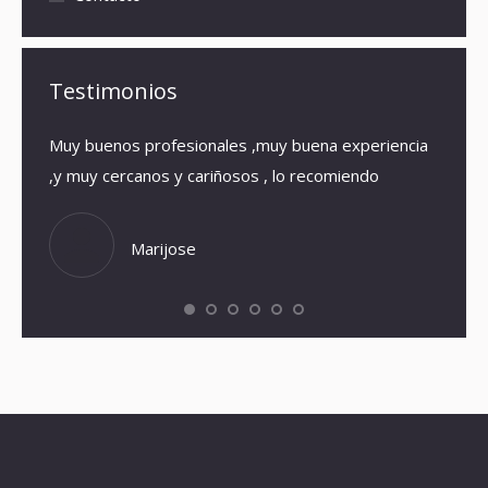
Testimonios
Muy buenos profesionales ,muy buena experiencia
El loc
,y muy cercanos y cariñosos , lo recomiendo
que en
eso qu
Volver
Marijose