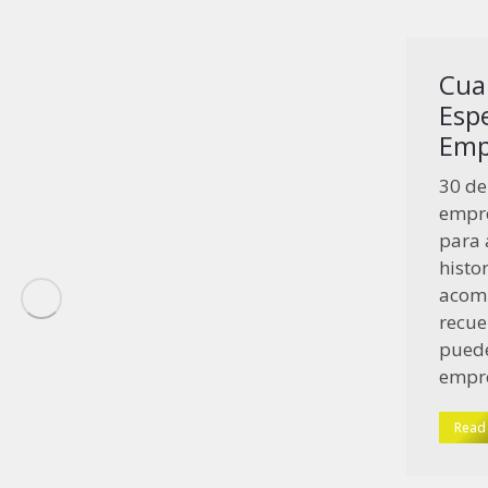
Cua
Esp
Emp
30 de
empre
para 
histo
acomp
recue
puede
empre
Read