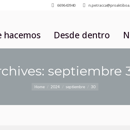
669643940
n.petracca@proaktiboa
e hacemos
Desde dentro
N
rchives:
septiembre 
You are here:
Home
2024
septiembre
30