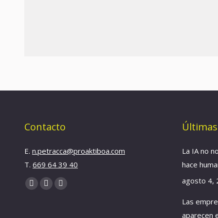
Contacto
Últimas
E.
n.petracca@proaktiboa.com
La IA no n
T.
669 64 39 40
hace hum
agosto 4,
Find us on:
YouTube
Linkedin
Instagram
Las empre
page
page
page
opens
opens
opens
aparecen e