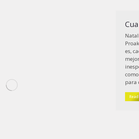
Cua
Natal
Proak
es, c
mejor
inesp
como 
para 
Read