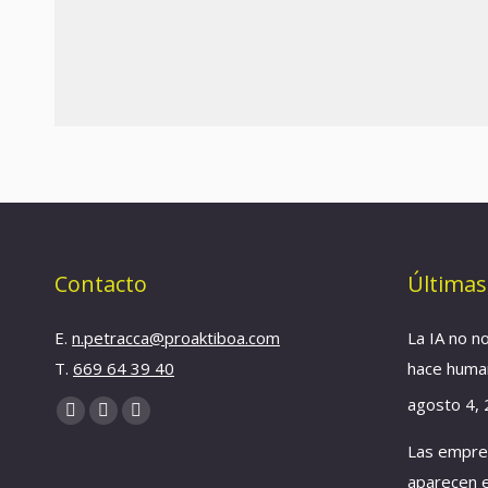
Contacto
Últimas
E.
n.petracca@proaktiboa.com
La IA no n
T.
669 64 39 40
hace hum
agosto 4,
Find us on:
YouTube
Linkedin
Instagram
Las empre
page
page
page
opens
opens
opens
aparecen e