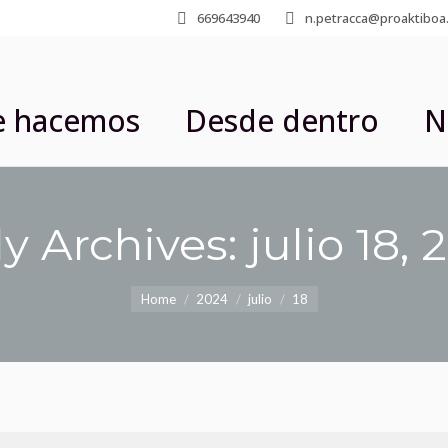
669643940
n.petracca@proaktiboa
e hacemos
Desde dentro
N
ly Archives:
julio 18,
You are here:
Home
2024
julio
18