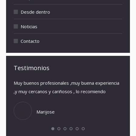
Desde dentro
Noticias
Contacto
Testimonios
Muy buenos profesionales ,muy buena experiencia
El loc
,y muy cercanos y cariñosos , lo recomiendo
que en
eso qu
Volver
Marijose