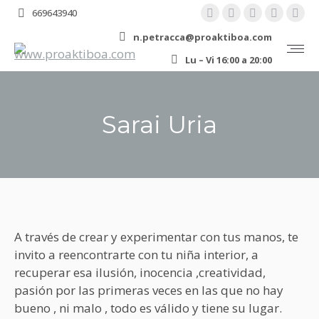
YouTube
Linkedin
Instagram
Facebo
X
669643940
page
page
page
page
pa
n.petracca@proaktiboa.com
opens
opens
opens
opens
ope
Lu – Vi 16:00 a 20:00
in
in
in
in
in
new
new
new
new
ne
window
window
window
windo
wi
Sarai Uria
You are here:
A través de crear y experimentar con tus manos, te
invito a reencontrarte con tu niña interior, a
recuperar esa ilusión, inocencia ,creatividad,
pasión por las primeras veces en las que no hay
bueno , ni malo , todo es válido y tiene su lugar.