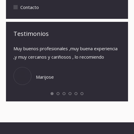
Contacto
Testimonios
Muy buenos profesionales ,muy buena experiencia
El loc
,y muy cercanos y cariñosos , lo recomiendo
que en
eso qu
Volver
Marijose