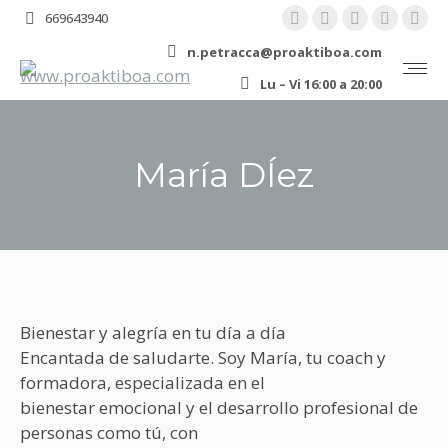
YouTube
Linkedin
Instagram
Facebo
X
669643940
page
page
page
page
pa
n.petracca@proaktiboa.com
opens
opens
opens
opens
ope
Lu – Vi 16:00 a 20:00
in
in
in
in
in
new
new
new
new
ne
window
window
window
windo
wi
María DÍez
You are here:
Bienestar y alegría en tu día a día
Encantada de saludarte. Soy María, tu coach y
formadora, especializada en el
bienestar emocional y el desarrollo profesional de
personas como tú, con