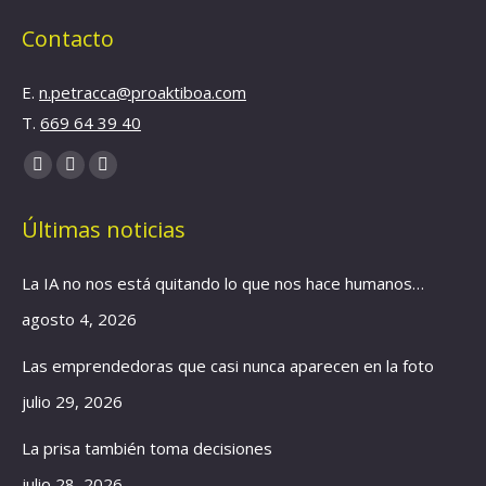
Contacto
E.
n.petracca@proaktiboa.com
T.
669 64 39 40
Find us on:
YouTube
Linkedin
Instagram
page
page
page
Últimas noticias
opens
opens
opens
in
in
in
La IA no nos está quitando lo que nos hace humanos…
new
new
new
window
window
window
agosto 4, 2026
Las emprendedoras que casi nunca aparecen en la foto
julio 29, 2026
La prisa también toma decisiones
julio 28, 2026