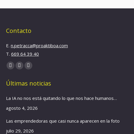
Contacto
E.
n.petracca@proaktiboa.com
T.
669 64 39 40
Find us on:
YouTube
Linkedin
Instagram
page
page
page
Últimas noticias
opens
opens
opens
in
in
in
La IA no nos está quitando lo que nos hace humanos…
new
new
new
window
window
window
agosto 4, 2026
Las emprendedoras que casi nunca aparecen en la foto
julio 29, 2026