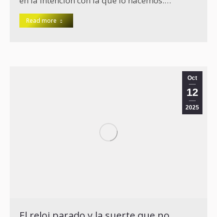
en la intención con la que lo hacemos.…
Read more
Oct
12
2025
El reloj parado y la suerte que no