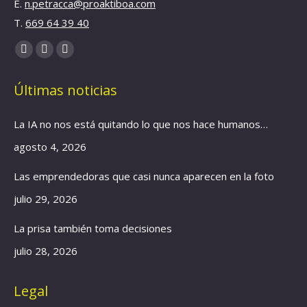
E.
n.petracca@proaktiboa.com
T.
669 64 39 40
Find us on:
YouTube
Linkedin
Instagram
page
page
page
Últimas noticias
opens
opens
opens
in
in
in
La IA no nos está quitando lo que nos hace humanos…
new
new
new
window
window
window
agosto 4, 2026
Las emprendedoras que casi nunca aparecen en la foto
julio 29, 2026
La prisa también toma decisiones
julio 28, 2026
Legal