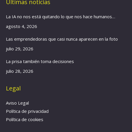
Últimas noticias
opens
opens
opens
in
in
in
La IA no nos está quitando lo que nos hace humanos…
new
new
new
window
window
window
agosto 4, 2026
Las emprendedoras que casi nunca aparecen en la foto
julio 29, 2026
La prisa también toma decisiones
julio 28, 2026
Legal
Aviso Legal
Política de privacidad
Política de cookies