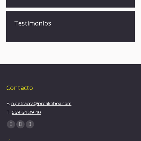
Testimonios
Contacto
E.
n.petracca@proaktiboa.com
T.
669 64 39 40
Find us on:
YouTube
Linkedin
Instagram
page
page
page